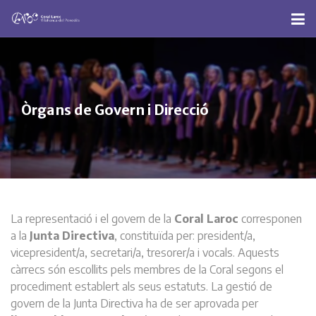
Òrgans de Govern i Direcció
La representació i el govern de la
Coral Laroc
corresponen
a la
Junta Directiva
, constituïda per: president/a,
vicepresident/a, secretari/a, tresorer/a i vocals. Aquests
càrrecs són escollits pels membres de la Coral segons el
procediment establert als seus estatuts. La gestió de
govern de la Junta Directiva ha de ser aprovada per