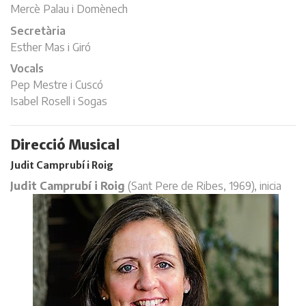
Mercè Palau i Domènech
Secretària
Esther Mas i Giró
Vocals
Pep Mestre i Cuscó
Isabel Rosell i Sogas
Direcció Musica
l
Judit Camprubí i Roig
Judit Camprubí i Roi
g
(Sant Pere de Ribes, 1969), inicia