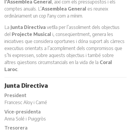
l’Assemblea General
, així com els pressupostos i els
comptes anuals. L’
Assemblea General
es reuneix
ordinàriament un cop l'any com a mínim.
La
Junta Directiva
vetlla per l’assoliment dels objectius
del
Projecte Musical
i, conseqüentment, genera les
iniciatives que considera oportunes i dóna suport als càrrecs
executius orientats a l’acompliment dels compromisos que
s’hi expressen, sobre aquests objectius i també sobre
altres qüestions circumstancials en la vida de la
Coral
Laroc
.
Junta Directiva
President
Francesc Aloy i Carné
Vice-presidenta
Anna Solé i Puiggròs
Tresorera