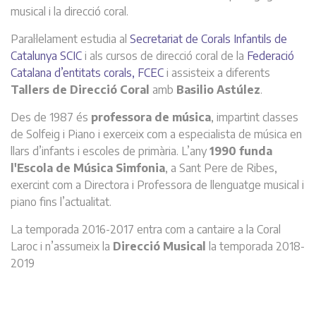
musical i la direcció coral.
Paral·lelament estudia al
Secretariat de Corals Infantils de
Catalunya SCIC
i als cursos de direcció coral de la
Federació
Catalana d’entitats corals, FCEC
i assisteix a diferents
Tallers de Direcció Coral
amb
Basilio Astúlez
.
Des de 1987 és
professora de música
, impartint classes
de Solfeig i Piano i exerceix com a especialista de música en
llars d’infants i escoles de primària. L’any
1990 funda
l'Escola de Música Simfonia
, a Sant Pere de Ribes,
exercint com a Directora i Professora de llenguatge musical i
piano fins l’actualitat.
La temporada 2016-2017 entra com a cantaire a la Coral
Laroc i n’assumeix la
Direcció Musical
la temporada 2018-
2019