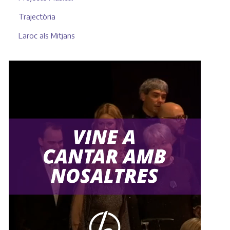
Trajectòria
Laroc als Mitjans