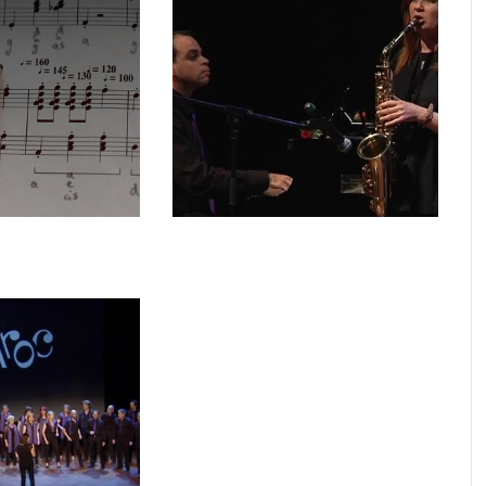
 i
Instrumentació
anvi de
xement