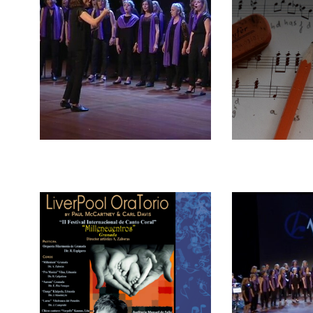
Posada en
Treball
escena
estudi
Liverpool
Interc
Oratorio -
Conei
Granada